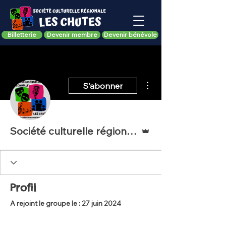
Billetterie
Devenir membre
Devenir bénévole
Plus d'actions
S'abonner
Administrateur
Société culturelle régionale Les chutes
Profil
A rejoint le groupe le : 27 juin 2024