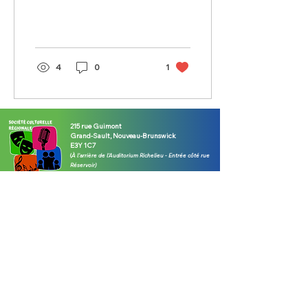
4
0
1
215 rue Guimont
Grand-Sault, Nouveau-Brunswick
E3Y 1C7
(
À l'arrière de l'Auditorium Richelieu - E
ntrée côté rue
Réservoir)
(506) 473-4329
/
leschutes.scr@gmail.com
Visitez notre billetterie pour tous les
détails de nos événements
HEURES D'OUVERTURE - Août 2026