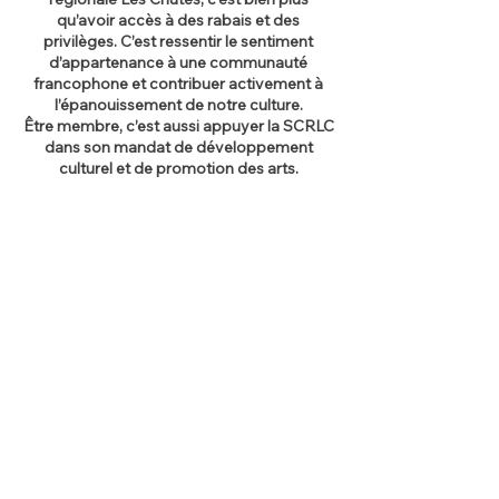
qu’avoir accès à des rabais et des
privilèges. C’est ressentir le sentiment
d’appartenance à une communauté
francophone et contribuer activement à
l’épanouissement de notre culture.
Être membre, c’est aussi appuyer la SCRLC
dans son mandat de développement
culturel et de promotion des arts.
Et ça donne quoi être
membre?
Rabais sur les billets de
spectacle
Accès prioritaire à la billetterie
Entrée VIP et sièges
préférentiels
Passe d’arrière-scène (lorsque
disponible)
Rabais sur les ateliers