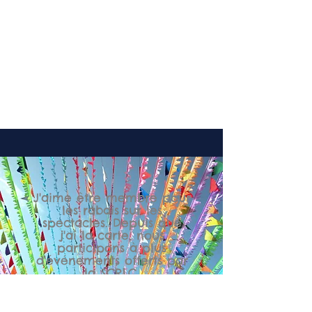
Soutien financier pour vos
projets artistiques et culturels
Droit de vote à l’assemblée
générale annuelle (AGA)
... et bien plus encore !
J'aime être membre pour
les rabais sur les
spectacles. Depuis que
j'ai la carte, nous
participons à plus
d'événements offerts par
la SCRLC.
- st
éphanie Picard