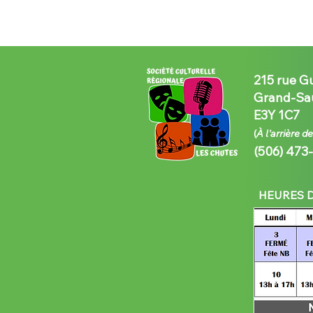
215 rue G
Grand-Sau
E3Y 1C7
(
À l'arrière d
(506) 473
HEURES D