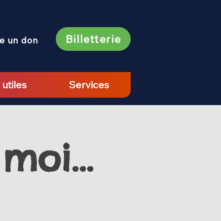
Billetterie
re un don
 utiles
Services
moi...