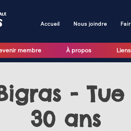
Accueil
Nous joindre
Fai
evenir membre
À propos
Liens
igras - Tue 
30 ans