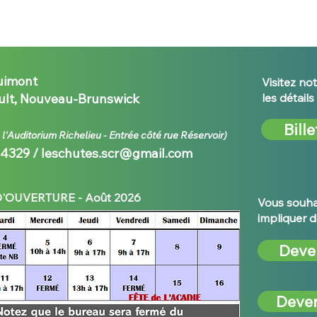
uimont
Visitez not
lt, Nouveau-Brunswick
les détail
Bille
e l'Auditorium Richelieu - E
ntrée côté rue Réservoir)
-4329 /
leschutes.scr@gmail.com
'OUVERTURE - Août 2026
Vous souhai
impliquer d
Deve
Deven