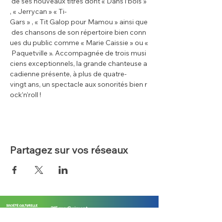
 de ses nouveaux titres dont « Dans l’bois » 
, « Jerrycan » « Ti-
Gars » , « Tit Galop pour Mamou » ainsi que
 des chansons de son répertoire bien conn
ues du public comme « Marie Caissie » ou «
 Paquetville ». Accompagnée de trois musi
ciens exceptionnels, la grande chanteuse a
cadienne présente, à plus de quatre-
vingt ans, un spectacle aux sonorités bien r
ock’n’roll !
Partagez sur vos réseaux
215 rue Guimont
Grand-Sault, Nouveau-Brunswick