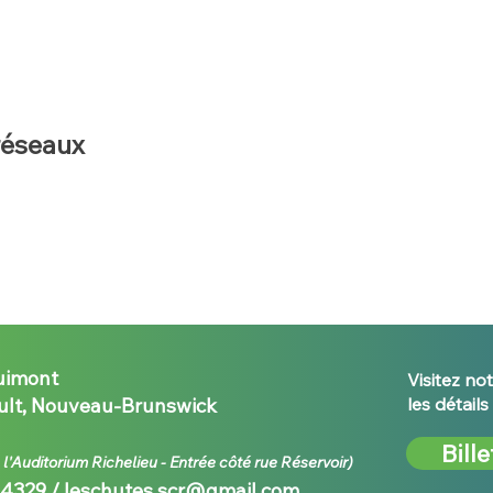
réseaux
uimont
Visitez not
lt, Nouveau-Brunswick
les détail
Bille
e l'Auditorium Richelieu - E
ntrée côté rue Réservoir)
-4329 /
leschutes.scr@gmail.com