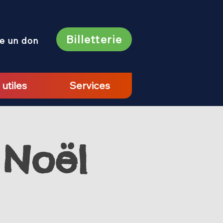
Billetterie
re un don
 utiles
Services
 Noël