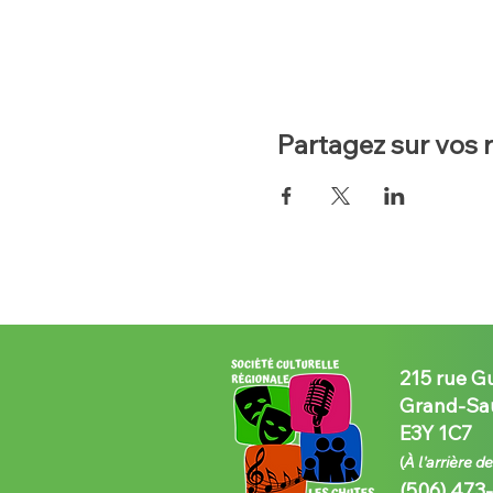
Partagez sur vos 
215 rue G
Grand-Sau
E3Y 1C7
(
À l'arrière d
(506) 473