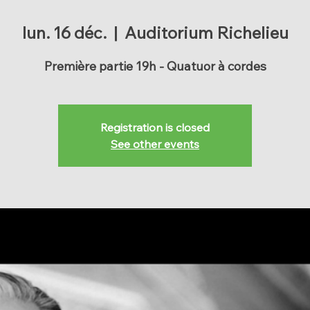
lun. 16 déc.
  |  
Auditorium Richelieu
Première partie 19h - Quatuor à cordes
Registration is closed
See other events