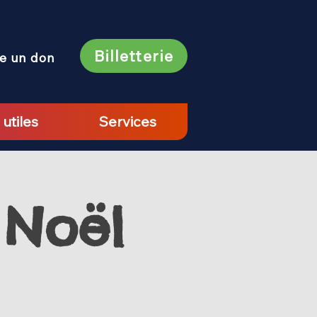
Billetterie
re un don
 utiles
Services
 Noël