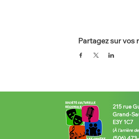
Partagez sur vos 
215 rue G
Grand-Sau
E3Y 1C7
(
À l'arrière d
(506) 473