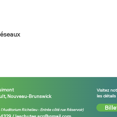
réseaux
uimont
Visitez not
lt, Nouveau-Brunswick
les détail
Bille
e l'Auditorium Richelieu - E
ntrée côté rue Réservoir)
-4329 /
leschutes.scr@gmail.com