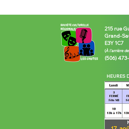
215 rue G
Grand-Sau
E3Y 1C7
(
À l'arrière d
(506) 473
HEURES D