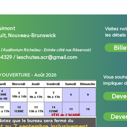
uimont
Visitez not
lt, Nouveau-Brunswick
les détail
Bille
e l'Auditorium Richelieu - E
ntrée côté rue Réservoir)
-4329 /
leschutes.scr@gmail.com
'OUVERTURE - Août 2026
Vous souhai
impliquer d
Deve
Deven