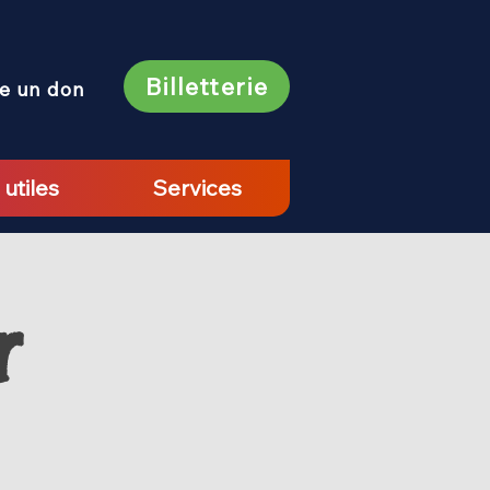
Billetterie
re un don
 utiles
Services
r