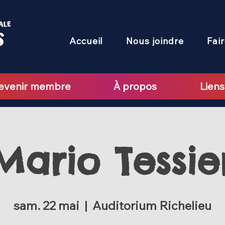
Accueil
Nous joindre
Fai
evenir membre
À propos
Liens
Mario Tessie
sam. 22 mai
  |  
Auditorium Richelieu