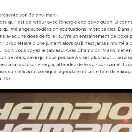
 présente son 3e one-man-
rs qu’il est de retour avec l’énergie explosive qu’on lui conn
le qui mélange autodérision et situations improbables. Dans c
ns avec une dose de folie : suivre un entraînement de boxe p
r propriétaire d’une jument alors qu'il n’est jamais monté à
… bon, vous voyez le tableau! Avec Champion, Mario met en
un de nous, celui qui nous pousse à viser plus haut… ou à nou
mez à la radio sur Énergie, attendez de le voir sur scène! Il vo
se, son efficacité comique légendaire et cette tête de vainqu
r: 19h