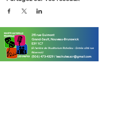
215 rue Guimont
Grand-Sault, Nouveau-Brunswick
E3Y 1C7
(
À l'arrière de l'Auditorium Richelieu - E
ntrée côté rue
Réservoir)
(506) 473-4329
/
leschutes.scr@gmail.com
Visitez notre billetterie pour tous les
détails de nos événements
HEURES D'OUVERTURE - Août 2026