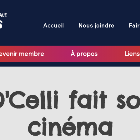
Accueil
Nous joindre
Fai
evenir membre
À propos
Liens
'Celli fait s
cinéma