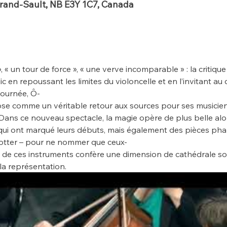
Grand-Sault, NB E3Y 1C7, Canada
« un tour de force », « une verve incomparable » : la critiqu
ic en repoussant les limites du violoncelle et en l’invitant a
 tournée, Ô-
mpose comme un véritable retour aux sources pour ses musi
ans ce nouveau spectacle, la magie opère de plus belle alors 
i ont marqué leurs débuts, mais également des pièces phares
y Potter – pour ne nommer que ceux-
it de ces instruments confère une dimension de cathédrale so
la représentation.