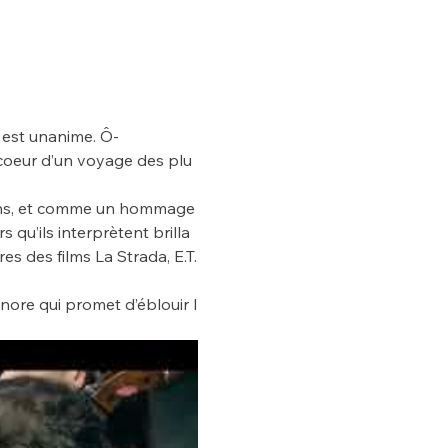
e est unanime. Ô-
u coeur d’un voyage des plu
ciens, et comme un hommage
qu’ils interprètent brilla
 des films La Strada, E.T.
nore qui promet d’éblouir l