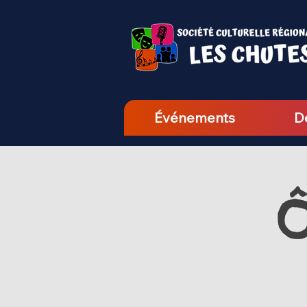
Événements
D
Ô