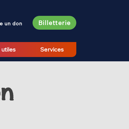
Billetterie
re un don
 utiles
Services
on