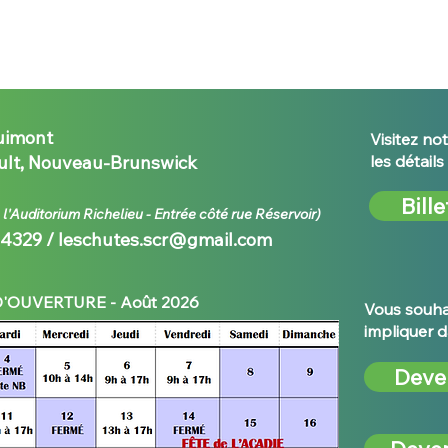
uimont
Visitez not
lt, Nouveau-Brunswick
les détail
Bille
e l'Auditorium Richelieu - E
ntrée côté rue Réservoir)
-4329 /
leschutes.scr@gmail.com
'OUVERTURE - Août 2026
Vous souhai
impliquer d
Deve