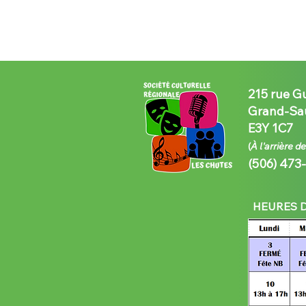
215 rue G
Grand-Sau
E3Y 1C7
(
À l'arrière d
(506) 473
HEURES D